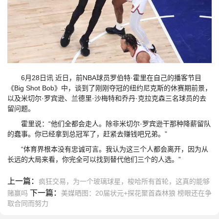
6月28日讯
近日，前NBA球员罗伯特·霍里在自己的
播客节目
《Big Shot Bob》中，谈到了刚刚夺冠的纽约尼克斯的休赛期前景，
以及米切尔·罗宾逊、兰德里·沙梅特和乔丹·克拉克森三名球员的去
留问题。
霍里说：“他们全都会走人。除非米切尔·罗宾逊干那种降薪留队
的蠢事。你已经拿到总冠军了，赶紧去赚钱吧兄弟。”
“体育界根本没有忠诚可言。我认为这三个人都会离开，因为从
长远的大局来看，你完全可以找到替代他们三个的人选。”
上一篇：
疯狂交易，为一个玻璃球星，梭哈所有首轮，这真的能够
下一篇：
赌赢吗
美媒晒图：20届状元+探花聚首森林狼 榜眼还在争
取合同而努力