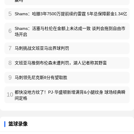
5
Shams：哈滕3年7500万提前续约雷霆 5年总保障薪金1.34亿
Shams：活塞与杜伦在金额上未达成一致 谈判会拖到自由市
6
场开启
7
马刺挑战文班亚马出界球判罚
8
文班亚马推倒布伦森未遭判罚，湖人记者称其野蛮
9
马刺领先尼克斯8分有望取胜
都快没地方纹了！PJ·华盛顿新增满背&小腿纹身 球场经典瞬
10
间定格
篮球录像