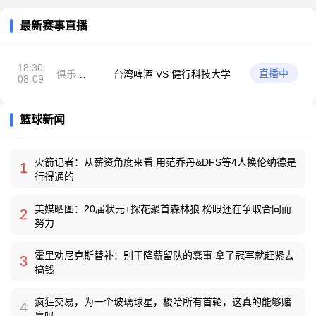
最新赛事直播
18:30
直播中
俱乐部
台湾啤酒 VS 健行科技大学
08-09
友谊赛
篮球新闻
火箭记者：从薪资角度来看 用范乔丹&DFS等4人换伦纳德是
1
行得通的
美媒晒图：20届状元+探花聚首森林狼 榜眼还在争取合同而
2
努力
霍里劝尼克斯替补：别干降薪留队的蠢事 拿了冠军就赶紧去
3
搞钱
疯狂交易，为一个玻璃球星，梭哈所有首轮，这真的能够赌
4
赢吗