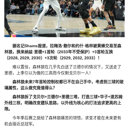
据名记Shams报道，拉梅洛·鲍尔和约什·格林被黄蜂交易至森
林狼，换来纳兹·里德+1首轮（2033年不受保护）+3首轮互换
（2028, 2029, 2030）+3次轮（2029, 2032, 2033）！
难以置信，森林狼在几乎先白送了兰德尔的情况下，又送走了
里德，上季引以为傲的三高而今仅剩戈贝尔一人！
森林狼未来7年首轮控制权都已不在自己手中，考虑到三球的玻
璃属性，这么做究竟值得么？
森林狼拆了戈贝尔+兰德尔+里德三塔，打造三球+华子+道苏姆
外线三核，明确改变建队思路，以外线为核心的打法追求更高的上
限。
今年季后赛之旅给了森林狼痛苦的领悟，求变才能在未来更有
机会接近总冠军。