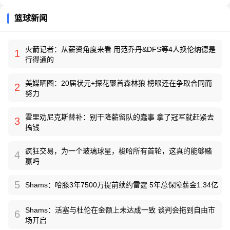
篮球新闻
火箭记者：从薪资角度来看 用范乔丹&DFS等4人换伦纳德是
1
行得通的
美媒晒图：20届状元+探花聚首森林狼 榜眼还在争取合同而
2
努力
霍里劝尼克斯替补：别干降薪留队的蠢事 拿了冠军就赶紧去
3
搞钱
疯狂交易，为一个玻璃球星，梭哈所有首轮，这真的能够赌
4
赢吗
5
Shams：哈滕3年7500万提前续约雷霆 5年总保障薪金1.34亿
Shams：活塞与杜伦在金额上未达成一致 谈判会拖到自由市
6
场开启