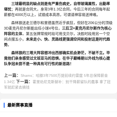
三球最明显的缺点则是有严重伤病史，自带玻璃属性，出勤率
堪忧
；再就是合同大，身背3年1.3亿合同，今后三年的合同每年起
薪都在4000万以上，试错成本高昂，可谓请神容易送神难。
森林狼送走兰德尔和里德虽然近乎疯狂，但好在206公分的顶级
3D麦克丹尼尔斯能出任小球4号位，
三后卫+麦克丹尼尔斯作为核心
阵容的主体
，第五张牌常规时段可用戈贝尔，决胜时段用另一个空
间点摆五小，
未来走小、快、灵路线更强调空间和投射这是时代趋
势
。
森林狼的三塔大阵容想冲出西部确实机会渺茫，不破不立。毕
竟他们亲身感受过文班亚马的恐惧，在华子巅峰期以外线为核心建
队争冠未尝不是一种具有可行性的新思路！
上一篇：
Shams：哈滕3年7500万提前续约雷霆 5年总保障薪金
下一篇：
1.34亿
霍里劝尼克斯替补：别干降薪留队的蠢事 拿了冠
军就赶紧去搞钱
最新赛事直播