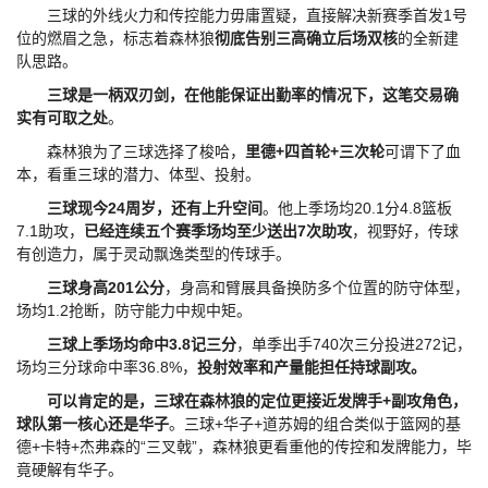
三球的外线火力和传控能力毋庸置疑，直接解决新赛季首发1号
位的燃眉之急，标志着森林狼
彻底告别三高确立后场双核
的全新建
队思路。
三球是一柄双刃剑，在他能保证出勤率的情况下，这笔交易确
实有可取之处
。
森林狼为了三球选择了梭哈，
里德+四首轮+三次轮
可谓下了血
本，看重三球的潜力、体型、投射。
三球现今24周岁，还有上升空间
。他上季场均20.1分4.8篮板
7.1助攻，
已经连续五个赛季场均至少送出7次助攻
，视野好，传球
有创造力，属于灵动飘逸类型的传球手。
三球身高201公分
，身高和臂展具备换防多个位置的防守体型，
场均1.2抢断，防守能力中规中矩。
三球上季场均命中3.8记三分
，单季出手740次三分投进272记，
场均三分球命中率36.8%，
投射效率和产量能担任持球副攻。
可以肯定的是，三球在森林狼的定位更接近发牌手+副攻角色，
球队第一核心还是华子
。三球+华子+道苏姆的组合类似于篮网的基
德+卡特+杰弗森的“三叉戟”，森林狼更看重他的传控和发牌能力，毕
竟硬解有华子。