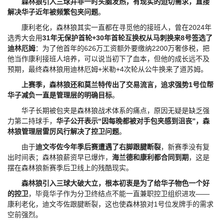
森林狼引入三球并非一时头脑发热，有现实的迫切需求，直接
解决华子近年被频繁包夹问题
。
康利老化，森林狼其实一直都在寻觅他的接班人，曾在2024年
选秀大会用
31年无保护首轮+30年首轮互换权从马刺换来8号签选了
迪林厄姆
：为了他首年的626万工资额外要缴纳2200万奢侈税，把
他当作康利接班人培养，可以说当初下了血本，但他的成长远不及
预期，最终森林狼用迪林厄姆+米勒+4次轮从公牛换来了道苏姆。
上赛季，森林狼还和莫兰特传出了交易流言，追求强势1号位帮
华子减负一直是管理层的明确目标
。
华子长期被包夹是森林狼战术体系的痛点，原因无疑是缺乏强
力第二持球手，
华子公开表示“因每晚都被对手包夹感到沮丧”，森
林狼管理层雷厉风行解决了控卫问题
。
由于
迪文岑佐今年季后赛遭遇了右脚跟腱断裂
，新赛季没有复
出时间表；森林狼薪资早已爆炸，
海兰德和康利都合同到期
，这是
摆在森林狼新赛季后卫线上的残酷现实。
森林狼引入三球大破大立，根本初衷是为了给华子物色一个好
的控卫
，毕竟华子作为分卫终结点不能一直兼职控卫组织进攻——
康利老化，迪文岑佐跟腱断裂，这也使森林狼对1号位发牌手的需求
空前强烈。