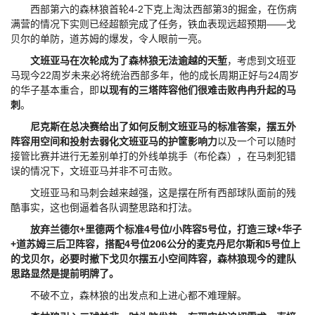
西部第六的森林狼首轮4-2下克上淘汰西部第3的掘金，在伤病
满营的情况下实则已经超额完成了任务，铁血表现远超预期——戈
贝尔的单防，道苏姆的爆发，令人眼前一亮。
文班亚马在次轮成为了森林狼无法逾越的天堑
，考虑到文班亚
马现今22周岁未来必将统治西部多年，他的成长周期正好与24周岁
的华子基本重合，即
以现有的三塔阵容他们很难击败冉冉升起的马
刺
。
尼克斯在总决赛给出了如何反制文班亚马的标准答案，摆五外
阵容用空间和投射去弱化文班亚马的护筐影响力
以及一个可以随时
接管比赛并进行无差别单打的外线单挑手（布伦森），在马刺犯错
误的情况下，文班亚马并非不可击败。
文班亚马和马刺会越来越强，这是摆在所有西部球队面前的残
酷事实，这也倒逼着各队调整思路和打法。
放弃兰德尔+里德两个标准4号位/小阵容5号位，打造三球+华子
+道苏姆三后卫阵容，搭配4号位206公分的麦克丹尼尔斯和5号位上
的戈贝尔，必要时撤下戈贝尔摆五小空间阵容，森林狼现今的建队
思路显然是提前明牌了。
不破不立，森林狼的出发点和上进心都不难理解。