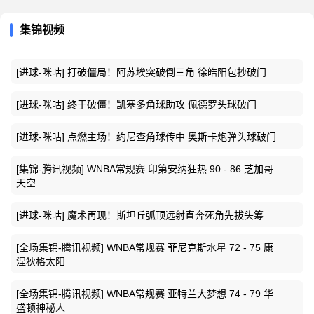
集锦视频
[进球-咪咕] 打破僵局！阿苏埃突破倒三角 徐皓阳包抄破门
[进球-咪咕] 终于破僵！凯塞多角球助攻 佩德罗头球破门
[进球-咪咕] 点燃主场！约尼查角球传中 奥斯卡炮弹头球破门
[集锦-腾讯视频] WNBA常规赛 印第安纳狂热 90 - 86 芝加哥
天空
[进球-咪咕] 魔术再现！斯坦丘弧顶远射直奔死角先拔头筹
[全场集锦-腾讯视频] WNBA常规赛 菲尼克斯水星 72 - 75 康
涅狄格太阳
[全场集锦-腾讯视频] WNBA常规赛 亚特兰大梦想 74 - 79 华
盛顿神秘人