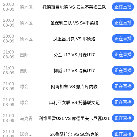
20:00
正在直播
德地区
托德斯费尔德 VS 云达不莱梅二队
08-09
20:00
正在直播
德地区
圣保利二队 VS SV不莱梅
08-09
20:00
正在直播
德地区
凤凰吕贝克 VS 耶德洛
08-09
21:00
正在直播
国际友
芬兰U17 VS 丹麦U17
08-09
谊
21:00
正在直播
国际友
挪威U17 VS 瑞典U17
08-09
谊
21:00
正在直播
球会友
阿玛祖鲁 VS 瑟库库内联
08-09
谊
21:00
正在直播
球会友
瓜利亚女联 VS 托基联女足
08-09
谊
21:00
正在直播
乌克青
利维贝雷U21 VS 库德里夫卡尼瓦U21
08-09
21:00
正在直播
球会友
SK鲁瑟拉尔 VS SC洛克伦
08-09