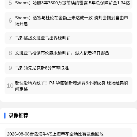
5
Shams：哈滕3年7500万提前续约雷霆 5年总保障薪金1.34亿
Shams：活塞与杜伦在金额上未达成一致 谈判会拖到自由市
6
场开启
7
马刺挑战文班亚马出界球判罚
8
文班亚马推倒布伦森未遭判罚，湖人记者称其野蛮
9
马刺领先尼克斯8分有望取胜
都快没地方纹了！PJ·华盛顿新增满背&小腿纹身 球场经典瞬
10
间定格
录像推荐
2026-08-08青岛海牛VS上海申花全场比赛录像回放