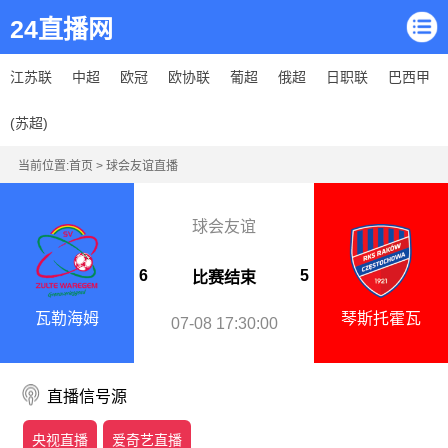
24直播网
江苏联
中超
欧冠
欧协联
葡超
俄超
日职联
巴西甲
(苏超)
当前位置:
首页
>
球会友谊直播
球会友谊
6
5
比赛结束
瓦勒海姆
琴斯托霍瓦
07-08 17:30:00
直播信号源
央视直播
爱奇艺直播