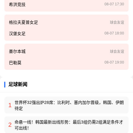
希洪竞技
08-07 17:30
格拉夫夏普女足
球会友谊
汉堡女足
08-07 18:00
墨尔本城
球会友谊
巴勒莫
08-07 19:00
足球新闻
世界杯32强出炉28席：比利时、塞内加尔晋级，韩国、伊朗
1
待定
命悬一线！韩国最新出线形势：最后3组仍需2组满足条件才
2
可出线！