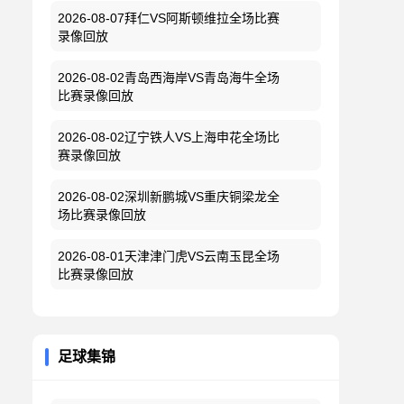
2026-08-07拜仁VS阿斯顿维拉全场比赛
录像回放
2026-08-02青岛西海岸VS青岛海牛全场
比赛录像回放
2026-08-02辽宁铁人VS上海申花全场比
赛录像回放
2026-08-02深圳新鹏城VS重庆铜梁龙全
场比赛录像回放
2026-08-01天津津门虎VS云南玉昆全场
比赛录像回放
足球集锦