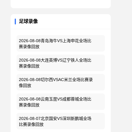
足球录像
2026-08-08青岛海牛VS上海申花全场比
赛录像回放
2026-08-08大连英博VS辽宁铁人全场比
赛录像回放
2026-08-08切尔西VSAC米兰全场比赛录
像回放
2026-08-08云南玉昆VS成都蓉城全场比
赛录像回放
2026-08-07北京国安VS深圳新鹏城全场
比赛录像回放