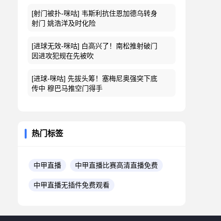
[射门被扑-咪咕] 韦斯利抗住恩加德乌转身
射门 姚浩洋及时化险
[进球无效-咪咕] 白高兴了！南松推射破门
因进攻犯规在先被吹
[进球-咪咕] 先拔头筹！塞梅尼奥强突下底
传中 穆巴马推空门得手
热门标签
中甲直播
中甲直播比赛高清直播免费
中甲直播无插件免费观看