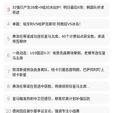
32强已产生28席+9组对决出炉！明日最后6场：韩国队祈求
3
奇迹
4
单篇：匈牙利VS哈萨克斯坦 阿根廷VS冰岛！
弗洛伦蒂诺成功连任皇马主席，60个计票站点获全胜，承诺
5
将签穆帅
一夜动态：U19国足0-3！埃里克森赛场晕倒，老佛爷连任皇
6
马主席
努涅斯或将自由身离队，纽卡引援态度明朗，巴萨同时盯上
7
纽卡新星
8
弗洛伦蒂诺在竞选中获胜，将继续担任皇马主席…
9
皇马瞄准热刺中卫范德芬，穆里尼奥计划补强后防
10
德尚回应谢尔基争议言论，强调专注小组赛