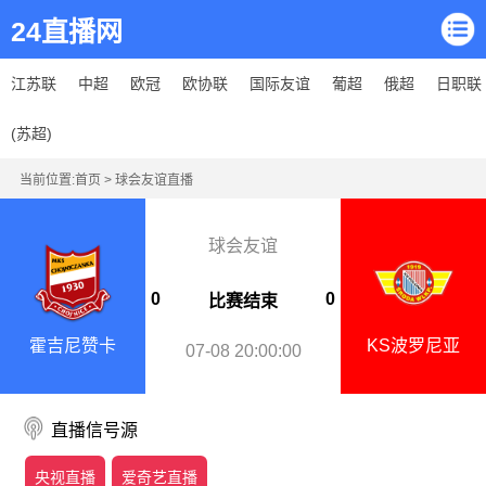
24直播网
江苏联
中超
欧冠
欧协联
国际友谊
葡超
俄超
日职联
(苏超)
当前位置:
首页
>
球会友谊直播
球会友谊
0
0
比赛结束
霍吉尼赞卡
KS波罗尼亚
07-08 20:00:00
直播信号源
央视直播
爱奇艺直播