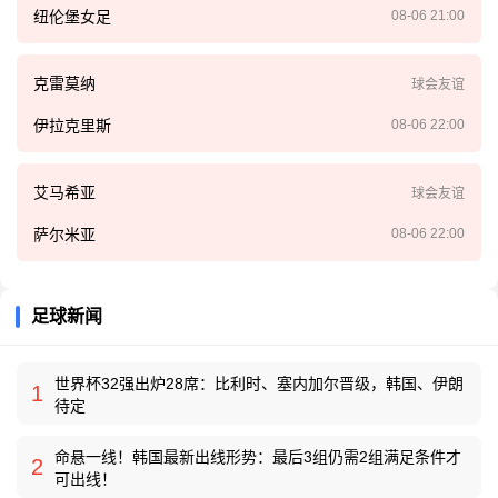
纽伦堡女足
08-06 21:00
克雷莫纳
球会友谊
伊拉克里斯
08-06 22:00
艾马希亚
球会友谊
萨尔米亚
08-06 22:00
足球新闻
世界杯32强出炉28席：比利时、塞内加尔晋级，韩国、伊朗
1
待定
命悬一线！韩国最新出线形势：最后3组仍需2组满足条件才
2
可出线！