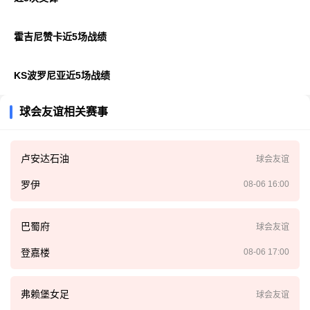
霍吉尼赞卡近5场战绩
KS波罗尼亚近5场战绩
球会友谊相关赛事
卢安达石油
球会友谊
罗伊
08-06 16:00
巴蜀府
球会友谊
登嘉楼
08-06 17:00
弗赖堡女足
球会友谊