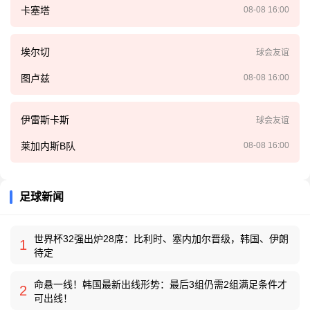
卡塞塔
08-08 16:00
埃尔切
球会友谊
图卢兹
08-08 16:00
伊雷斯卡斯
球会友谊
莱加内斯B队
08-08 16:00
足球新闻
世界杯32强出炉28席：比利时、塞内加尔晋级，韩国、伊朗
1
待定
命悬一线！韩国最新出线形势：最后3组仍需2组满足条件才
2
可出线！