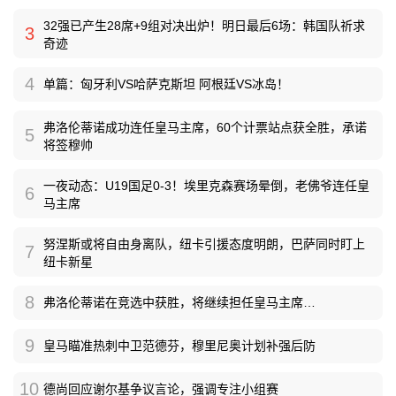
32强已产生28席+9组对决出炉！明日最后6场：韩国队祈求
3
奇迹
4
单篇：匈牙利VS哈萨克斯坦 阿根廷VS冰岛！
弗洛伦蒂诺成功连任皇马主席，60个计票站点获全胜，承诺
5
将签穆帅
一夜动态：U19国足0-3！埃里克森赛场晕倒，老佛爷连任皇
6
马主席
努涅斯或将自由身离队，纽卡引援态度明朗，巴萨同时盯上
7
纽卡新星
8
弗洛伦蒂诺在竞选中获胜，将继续担任皇马主席…
9
皇马瞄准热刺中卫范德芬，穆里尼奥计划补强后防
10
德尚回应谢尔基争议言论，强调专注小组赛