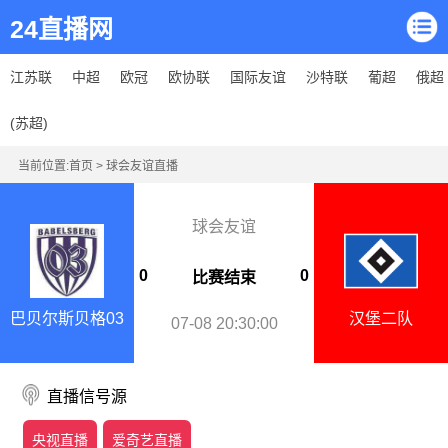
24直播网
江苏联
中超
欧冠
欧协联
国际友谊
沙特联
葡超
俄超
(苏超)
当前位置:
首页
>
球会友谊直播
球会友谊
0
0
比赛结束
巴贝尔斯贝格03
汉堡二队
07-08 20:30:00
直播信号源
央视直播
爱奇艺直播