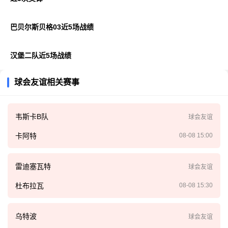
巴贝尔斯贝格03近5场战绩
汉堡二队近5场战绩
球会友谊相关赛事
韦斯卡B队
球会友谊
卡阿特
08-08 15:00
雷迪塞瓦特
球会友谊
杜布拉瓦
08-08 15:30
乌特波
球会友谊