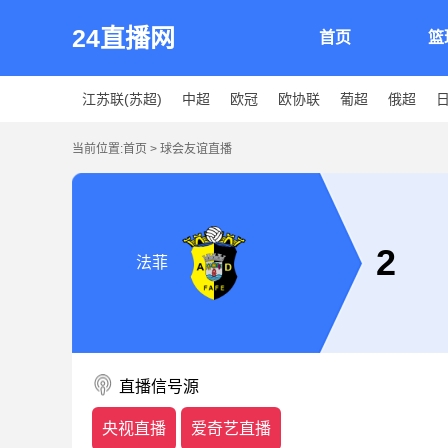
24直播网
首页
篮
江苏联(苏超)
中超
欧冠
欧协联
葡超
俄超
当前位置:
首页
>
球会友谊直播
2
法菲
直播信号源
央视直播
爱奇艺直播