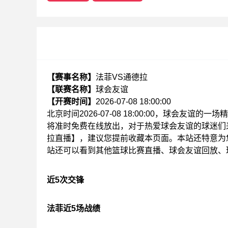
【赛事名称】
法菲VS通德拉
【联赛名称】
球会友谊
【开赛时间】
2026-07-08 18:00:00
北京时间2026-07-08 18:00:00，球会友
将准时免费在线放出，对于热爱球会友谊的球迷们
拉直播】，建议您提前收藏本页面。本站还特意为
站还可以看到其他篮球比赛直播、球会友谊回放、
近5次交锋
法菲近5场战绩