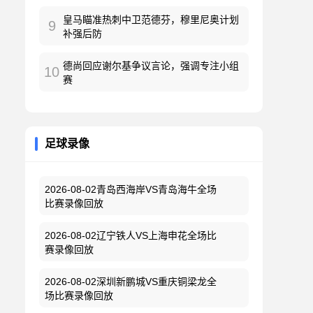
皇马瞄准热刺中卫范德芬，穆里尼奥计划
9
补强后防
德尚回应谢尔基争议言论，强调专注小组
10
赛
足球录像
2026-08-02青岛西海岸VS青岛海牛全场
比赛录像回放
2026-08-02辽宁铁人VS上海申花全场比
赛录像回放
2026-08-02深圳新鹏城VS重庆铜梁龙全
场比赛录像回放