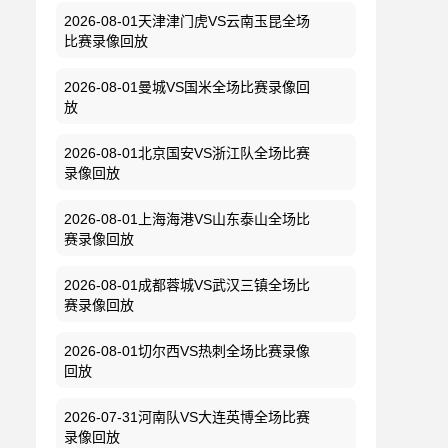
2026-08-01天津津门虎VS云南玉昆全场
比赛录像回放
2026-08-01曼城VS国米全场比赛录像回
放
2026-08-01北京国安VS浙江队全场比赛
录像回放
2026-08-01上海海港VS山东泰山全场比
赛录像回放
2026-08-01成都蓉城VS武汉三镇全场比
赛录像回放
2026-08-01切尔西VS热刺全场比赛录像
回放
2026-07-31河南队VS大连英博全场比赛
录像回放