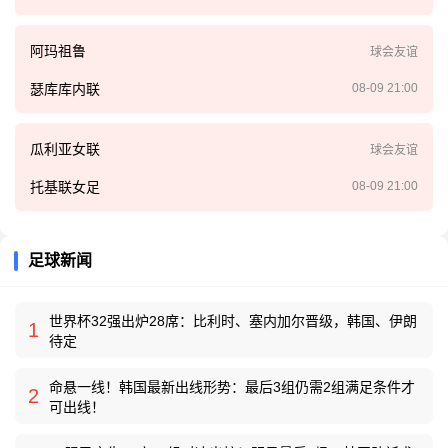
阿玛祖鲁
球会友谊
瑟库库内联
08-09 21:00
瓜利亚女联
球会友谊
托基联女足
08-09 21:00
足球新闻
世界杯32强出炉28席：比利时、塞内加尔晋级，韩国、伊朗
1
待定
命悬一线！韩国最新出线形势：最后3组仍需2组满足条件才
2
可出线！