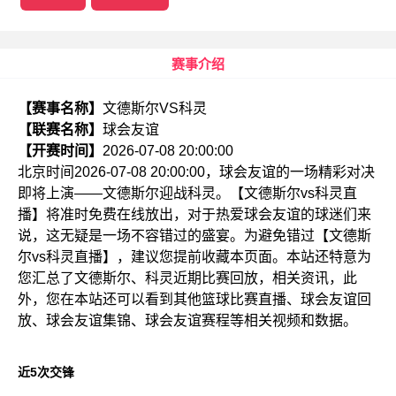
赛事介绍
【赛事名称】
文德斯尔VS科灵
【联赛名称】
球会友谊
【开赛时间】
2026-07-08 20:00:00
北京时间2026-07-08 20:00:00，球会友谊的一场精彩对决
即将上演——文德斯尔迎战科灵。【文德斯尔vs科灵直
播】将准时免费在线放出，对于热爱球会友谊的球迷们来
说，这无疑是一场不容错过的盛宴。为避免错过【文德斯
尔vs科灵直播】，建议您提前收藏本页面。本站还特意为
您汇总了文德斯尔、科灵近期比赛回放，相关资讯，此
外，您在本站还可以看到其他篮球比赛直播、球会友谊回
放、球会友谊集锦、球会友谊赛程等相关视频和数据。
近5次交锋