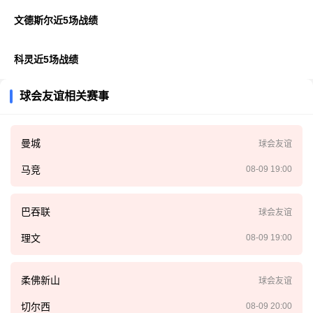
文德斯尔近5场战绩
科灵近5场战绩
球会友谊相关赛事
曼城
球会友谊
马竞
08-09 19:00
巴吞联
球会友谊
理文
08-09 19:00
柔佛新山
球会友谊
切尔西
08-09 20:00