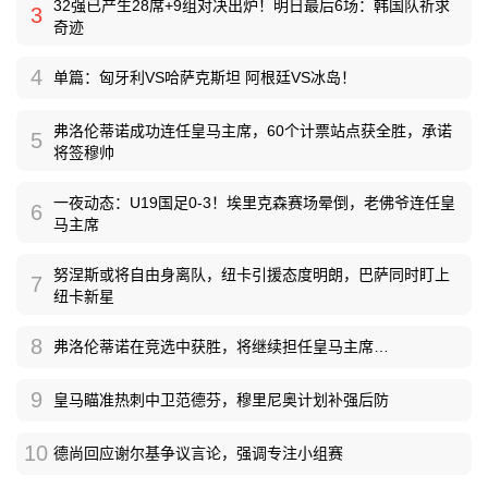
32强已产生28席+9组对决出炉！明日最后6场：韩国队祈求
3
奇迹
4
单篇：匈牙利VS哈萨克斯坦 阿根廷VS冰岛！
弗洛伦蒂诺成功连任皇马主席，60个计票站点获全胜，承诺
5
将签穆帅
一夜动态：U19国足0-3！埃里克森赛场晕倒，老佛爷连任皇
6
马主席
努涅斯或将自由身离队，纽卡引援态度明朗，巴萨同时盯上
7
纽卡新星
8
弗洛伦蒂诺在竞选中获胜，将继续担任皇马主席…
9
皇马瞄准热刺中卫范德芬，穆里尼奥计划补强后防
10
德尚回应谢尔基争议言论，强调专注小组赛