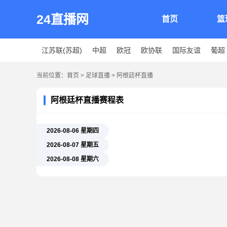
24直播网
首页
篮
江苏联(苏超)
中超
欧冠
欧协联
国际友谊
葡超
当前位置：
首页
>
足球直播
>
阿根廷杯直播
阿根廷杯直播赛程表
2026-08-06 星期四
2026-08-07 星期五
2026-08-08 星期六