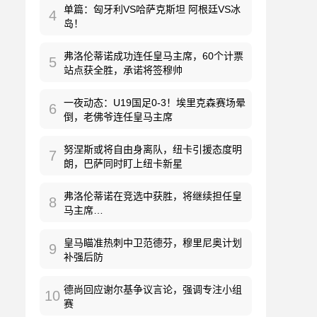
单篇：匈牙利VS哈萨克斯坦 阿根廷VS冰
4
岛！
弗洛伦蒂诺成功连任皇马主席，60个计票
5
站点获全胜，承诺将签穆帅
一夜动态：U19国足0-3！埃里克森赛场晕
6
倒，老佛爷连任皇马主席
努涅斯或将自由身离队，纽卡引援态度明
7
朗，巴萨同时盯上纽卡新星
弗洛伦蒂诺在竞选中获胜，将继续担任皇
8
马主席…
皇马瞄准热刺中卫范德芬，穆里尼奥计划
9
补强后防
德尚回应谢尔基争议言论，强调专注小组
10
赛