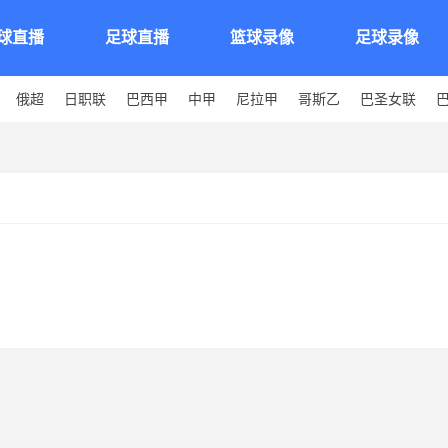
球直播
足球直播
篮球录像
足球录像
俄超
日职联
巴西甲
中甲
尼拉甲
哥斯乙
巴圣女联