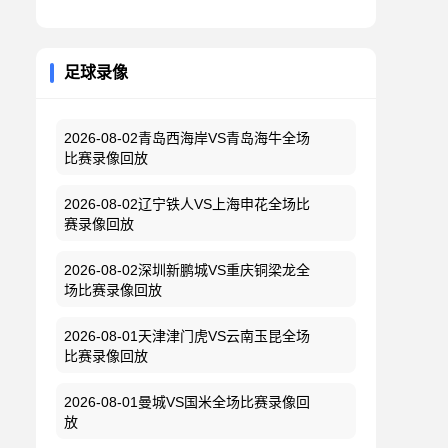
足球录像
2026-08-02青岛西海岸VS青岛海牛全场
比赛录像回放
2026-08-02辽宁铁人VS上海申花全场比
赛录像回放
2026-08-02深圳新鹏城VS重庆铜梁龙全
场比赛录像回放
2026-08-01天津津门虎VS云南玉昆全场
比赛录像回放
2026-08-01曼城VS国米全场比赛录像回
放