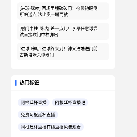
[进球-咪咕] 百场里程碑破门！徐俊驰踢倒
斯帕送点 法比奥一蹴而就
[射门中柱-咪咕] 差一点儿！李昂任意球尝
试直接攻门中柱弹出
[进球-咪咕] 进球终来到！钟义浩端送门前
古斯塔沃头球破门
热门标签
阿根廷杯直播
阿根廷杯直播吧
免费阿根廷杯直播
阿根廷杯直播在线直播免费观看