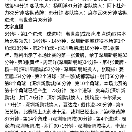
然第54分钟 客队换人：杨明洋81分钟 客队换人：阿卜杜外
力82分钟 客队黄牌：85分钟 客队换人：席尔瓦86分钟 客队
进球：韦世豪第98分钟
文字直播
5分钟 - 第1个进球！球进啦！韦世豪(成都蓉城 点球)取得本
场比赛领先！14分钟 - 14分钟，深圳新鹏城获得本场第1个
角球18分钟 - 第2个角球 - (深圳新鹏城)18分钟 - 第1张黄
牌，裁判出示了本场比赛的第一张黄牌，给了深圳新鹏城33
分钟 - 第3张黄牌 - 周定洋(深圳新鹏城)34分钟 - 第4张黄牌 -
杨一鸣(深圳新鹏城)52分钟 - 深圳新鹏城换人，张晓彬↑ 姜
至鹏↓54分钟 - 第2个进球 - 贺一然(成都蓉城) - 射门56分钟 -
第8个角球 - (深圳新鹏城)66分钟 - 第10个角球，本场比赛的
第十个角球已经产生！73分钟 - 第3个进球 - 奥乌苏(深圳新
鹏城) - 射门79分钟 - 深圳新鹏城换人，姚均晟↑ 卡尔采夫
↓79分钟 - 深圳新鹏城换人，夏达龙↑ 戴伟浚↓80分钟 - 第6
张黄牌，比赛场上火药味十足，裁判已经出示了第6张黄牌
87分钟 - 第14个角球 - (深圳新鹏城)90分钟 - 第4个进球 - 周
定洋(深圳新鹏城) - 射门90+1分钟 - 深圳新鹏城换人，李龙↑