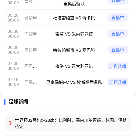
直播中
巴马全
08-09
里奥后备队
联
05:20
直播中
哥伦甲
福塔雷绍查 VS 侨卡巴
08-09
05:30
直播中
巴西甲
雷莫 VS 米内罗竞技
08-09
06:00
直播中
尼拉甲
哈拉帕城市 VS 塞巴科
08-09
07:00
即将开始
阿乙曼
梅洛 VS 意大利亚诺
08-09
特
07:15
即将开始
巴马全
巴拿马城FC VS 埃斯塔后备队
08-09
联
足球新闻
世界杯32强出炉28席：比利时、塞内加尔晋级，韩国、伊朗
1
待定