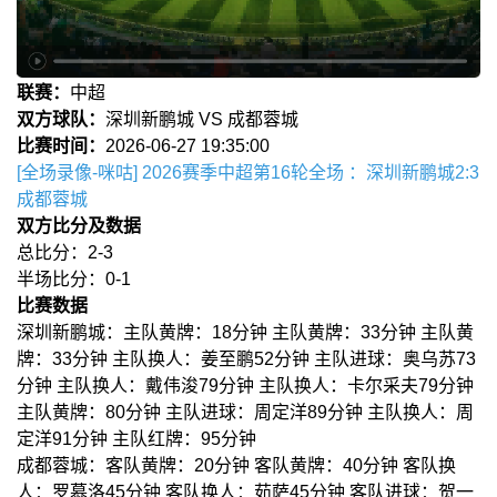
联赛：
中超
双方球队：
深圳新鹏城 VS 成都蓉城
比赛时间：
2026-06-27 19:35:00
[全场录像-咪咕] 2026赛季中超第16轮全场 ：深圳新鹏城2:3
成都蓉城
双方比分及数据
总比分：2-3
半场比分：0-1
比赛数据
深圳新鹏城：主队黄牌：18分钟 主队黄牌：33分钟 主队黄
牌：33分钟 主队换人：姜至鹏52分钟 主队进球：奥乌苏73
分钟 主队换人：戴伟浚79分钟 主队换人：卡尔采夫79分钟
主队黄牌：80分钟 主队进球：周定洋89分钟 主队换人：周
定洋91分钟 主队红牌：95分钟
成都蓉城：客队黄牌：20分钟 客队黄牌：40分钟 客队换
人：罗慕洛45分钟 客队换人：茹萨45分钟 客队进球：贺一