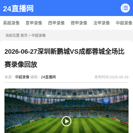
24直播网
英超录像
意甲录像
西甲录像
德甲录像
法甲录像
中超录像
当前位置:
首页
>
中超录像
2026-06-27深圳新鹏城VS成都蓉城全场比
赛录像回放
来源：
中超录像
编辑：
24直播网
发布时间:2026-06-28