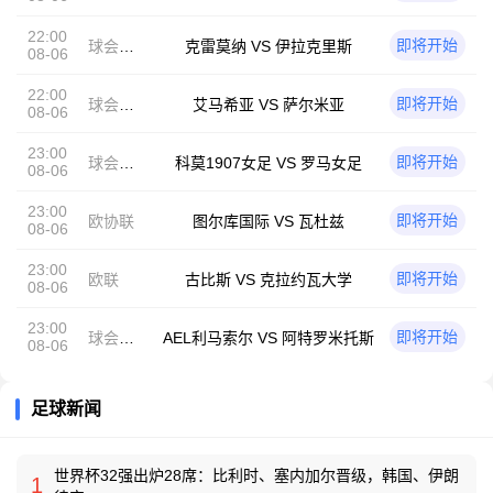
谊
22:00
即将开始
球会友
克雷莫纳 VS 伊拉克里斯
08-06
谊
22:00
即将开始
球会友
艾马希亚 VS 萨尔米亚
08-06
谊
23:00
即将开始
球会友
科莫1907女足 VS 罗马女足
08-06
谊
23:00
即将开始
欧协联
图尔库国际 VS 瓦杜兹
08-06
23:00
即将开始
欧联
古比斯 VS 克拉约瓦大学
08-06
23:00
即将开始
球会友
AEL利马索尔 VS 阿特罗米托斯
08-06
谊
足球新闻
世界杯32强出炉28席：比利时、塞内加尔晋级，韩国、伊朗
1