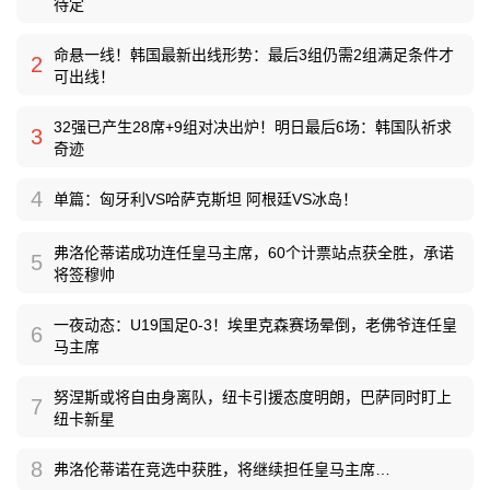
待定
命悬一线！韩国最新出线形势：最后3组仍需2组满足条件才
2
可出线！
32强已产生28席+9组对决出炉！明日最后6场：韩国队祈求
3
奇迹
4
单篇：匈牙利VS哈萨克斯坦 阿根廷VS冰岛！
弗洛伦蒂诺成功连任皇马主席，60个计票站点获全胜，承诺
5
将签穆帅
一夜动态：U19国足0-3！埃里克森赛场晕倒，老佛爷连任皇
6
马主席
努涅斯或将自由身离队，纽卡引援态度明朗，巴萨同时盯上
7
纽卡新星
8
弗洛伦蒂诺在竞选中获胜，将继续担任皇马主席…